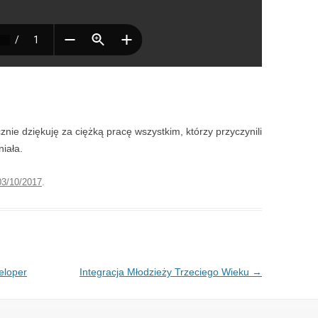
nie dziękuję za ciężką pracę wszystkim, którzy przyczynili
niała.
03/10/2017
.
eloper
Integracja Młodzieży Trzeciego Wieku
→