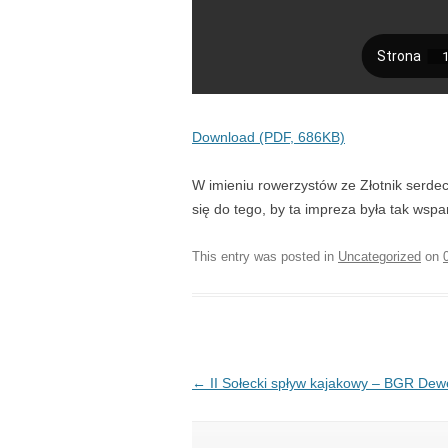
Download (PDF, 686KB)
W imieniu rowerzystów ze Złotnik serdecz
się do tego, by ta impreza była tak wspa
This entry was posted in
Uncategorized
on
Post navigation
←
II Sołecki spływ kajakowy – BGR Dew