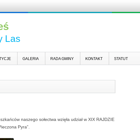
Skip to c
eś
y Las
TYCJE
GALERIA
RADA GMINY
KONTAKT
STATUT
ieszkańców naszego sołectwa wzięła udział w XIX RAJDZIE
eczona Pyra”.